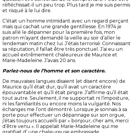
réfléchissait-il un peu trop. Plus tard je me suis permis
et risqué à le lui dire.
C’était un homme intimidant avec un regard perçant
mais qui cachait une grande gentillesse. En 1974 je
suis allé le dépanner pour la première fois, mon
patron m’ayant demandé la veille au soir d’aller le
lendemain matin chez lui. J’étais terrorisé. Connaissant
sa réputation, il fallait être très ponctuel. J’ai eu un
accueil extrêmement chaleureux de Maurice et
Marie-Madeleine. J’avais 20 ans.
Parlez-nous de l’homme et son caractère.
De mauvaises langues disaient (et disent encore) de
Maurice qu’il était dur, qu’il avait un caractère
épouvantable et qu’il était pingre. J’affirme qu’il était
tout autre. Seulement, il ne supportait ni l’imposture,
ni les familiarités ou encore moins la vulgarité. Nos
échanges me l’ont démontré. Lorsque je sonnais à sa
porte pour effectuer un dépannage sur son orgue,
j’étais toujours accueilli par « bonjour, cher ami, merci
d’être venu ». Il appelait Marie-Madeleine qui me
gratifiait d’ une chaleureuse embrassade.