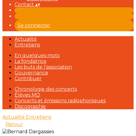
Contact
▴
▾
Se connecter
Actualité
Entretiens
En quelques mots
La fondatrice
Les buts de l'association
Gouvernance
Contribuer
Chronologie des concerts
Élèves MD
Concerts et émissions radiophoniques
Discographie
Actualité
Entretiens
Retour