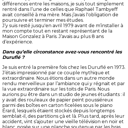
différences entre les maisons, je suis tout simplement
rentré dans l’une de celles que Raphaël Tambyeff
avait conseillé à ma mère. Mais j’avais l'obligation de
poursuivre et terminer mes études.
J’y suis resté jusqu'en avril 1979 avant de m’installer à
mon compte tout en restant représentant de la
Maison Gonzalez à Paris. J’avais au plus 8 ans
d’expérience.
Dans qu’elle circonstance avez-vous rencontré les
Duruflé ?
Je suis entré la première fois chez les Duruflé en 1973.
J’étais impressionné par ce couple mythique et
extraordinaire. Nous étions dans un autre monde
rendu merveilleux par l’ambiance qui y régnait et par
la vue extraordinaire sur les toits de Paris. Nous
aurions pu être dans un studio de jeunes étudiants : il
y avait des rouleaux de papier peint poussiéreux
parmi des boîtes en carton ficelées sous le piano
Érard, lesquels étaient stockés depuis longtemps
semblait-il, des partitions çà et là. Plus tard, après leur
accident, vint s’ajouter une vieille télévision en noir et
blanc, posée sur une planche soutenue par les bras