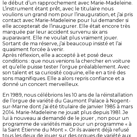
le début d’un rapprochement avec Marie-Madeleine.
L’instrument étant prêt, avec le titulaire nous
voulions un grand nom pour l’inauguration, et j’ai pris
contact avec Marie-Madeleine pour lui demander si
elle accepterait de l’inaugurer. Elle était encore très
marquée par leur accident survenu six ans
auparavant. Elle ne voulait plus vraiment jouer.
Sortant de ma réserve, j’ai beaucoup insisté et l’ai
quasiment forcée à venir.
Après réflexion, elle a accepté à et posé deux
conditions : que nous venions la chercher en voiture
et qu’elle puisse tester l’orgue préalablement. Avec
son talent et sa curiosité coquine, elle en a tiré des
sons magnifiques. Elle a alors repris confiance et a
donné un concert merveilleux.
En 1989, nous célébrions les 10 ans de la réinstallation
de l’orgue de variété du Gaumont Palace à Nogent-
sur-Marne dont j’ai été titulaire de janvier 1985 à mars
2014. Marie-Madeleine ne jouait plus depuis 1981. Je
lui à nouveau ai demandé de le jouer , non pour un
programme de variétés mais pour un programme « à
la Saint Étienne du Mont ». Or ils avaient déjà refusé
tous les deux de jouer sur des orgues de variété aux