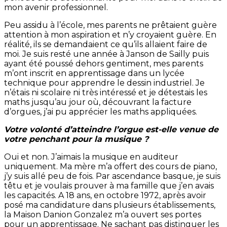
mon avenir professionnel.
Peu assidu à l’école, mes parents ne prêtaient guère
attention à mon aspiration et n’y croyaient guère. En
réalité, ils se demandaient ce qu’ils allaient faire de
moi. Je suis resté une année à Janson de Sailly puis
ayant été poussé dehors gentiment, mes parents
m’ont inscrit en apprentissage dans un lycée
technique pour apprendre le dessin industriel. Je
n’étais ni scolaire ni très intéressé et je détestais les
maths jusqu’au jour où, découvrant la facture
d’orgues, j’ai pu apprécier les maths appliquées.
Votre volonté d’atteindre l’orgue est-elle venue de
votre penchant pour la musique ?
Oui et non. J’aimais la musique en auditeur
uniquement. Ma mère m’a offert des cours de piano,
j’y suis allé peu de fois. Par ascendance basque, je suis
têtu et je voulais prouver à ma famille que j’en avais
les capacités. A 18 ans, en octobre 1972, après avoir
posé ma candidature dans plusieurs établissements,
la Maison Danion Gonzalez m’a ouvert ses portes
pour un apprentissage. Ne sachant pas distinguer les