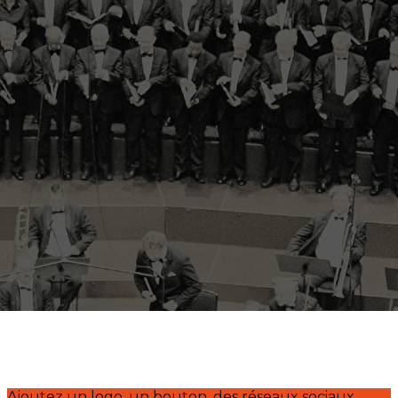
Exporter les lignes sélectionnées
Exporter toutes les colonnes
Exporter uniquement les colonnes affichées
Menu
<
>
Actualité
Entretiens
?>
Images de la page d'accueil
Cliquez pour éditer
Ajoutez un logo, un bouton, des réseaux sociaux