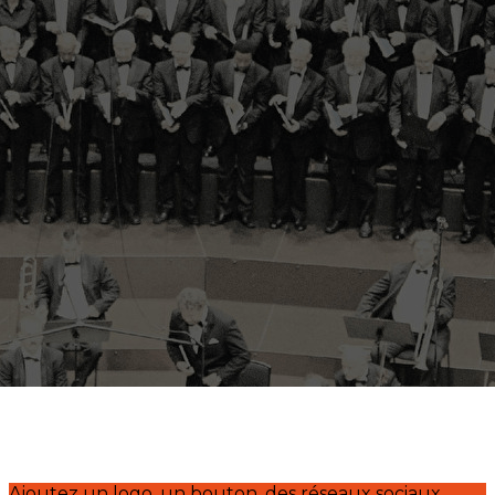
Exporter les lignes sélectionnées
Exporter toutes les colonnes
Exporter uniquement les colonnes affichées
Menu
<
>
Actualité
Entretiens
?>
Images de la page d'accueil
Cliquez pour éditer
Ajoutez un logo, un bouton, des réseaux sociaux