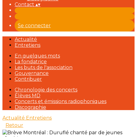
Contact
▴
▾
Se connecter
Actualité
Entretiens
En quelques mots
La fondatrice
Les buts de l'association
Gouvernance
Contribuer
Chronologie des concerts
Élèves MD
Concerts et émissions radiophoniques
Discographie
Actualité
Entretiens
Retour